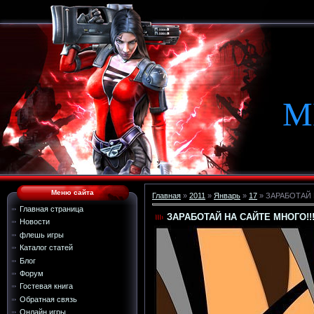
М
Меню сайта
Главная
»
2011
»
Январь
»
17
» ЗАРАБОТАЙ 
Главная страница
ЗАРАБОТАЙ НА САЙТЕ МНОГО!!
Новости
флешь игры
Каталог статей
Блог
Форум
Гостевая книга
Обратная связь
Онлайн игры