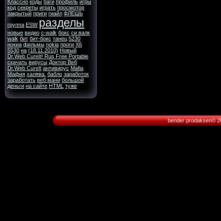
Классно
коды
баги
профиль
игры
код
секреты
играть
просмотор
закрытый
приги
гиайл
ФЛЕШЬ
разделы
группа
ESW
новые
видио
c-walk
бокс
си валк
walk
бит
бит-бокс
танец
5230
нокиа
фильмы
nokia
проги
X6
5530
на
(18.11.2010)
Новый
Dr.Web CureIt! Rus Free Portable
скачать
вирусы
Доктор Веб
Dr.Web CureIt
антивирус
Mafia
Мафия
халява.
бабло
заработок
заработать
веб мани
большой
деньги
на сайте
HTML
туже
bender prodaksen© 