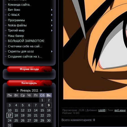
Команда сайта.
Бит бокс
C-WaLK
Программы
Nokia файлы
Третий мир
Наш банер
БОЛЬШОЙ ЗАРАБОТОК!
Счетчики себе на сай...
Скрипты для ucoz
Создание сайтов на з...
Форма входа
Календарь
«
Январь 2011
»
Пн
Вт
Ср
Чт
Пт
Сб
Вс
1
2
3
4
5
6
7
8
9
10
11
12
13
14
15
16
Просмотров
: 2126 |
Добавил
:
tobi96
|
Теги
:
веб мани
Рейтинг
:
0.0
/
0
17
18
19
20
21
22
23
Всего комментариев
:
0
24
25
26
27
28
29
30
31