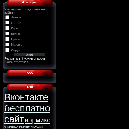
Наш опрос
Что лучше продвигать на
сайте?
Дизайн
Статьи
Игры
Видео
Проги
Музыка
Форум
Результаты
|
Архив опросов
Всего ответов:
4
ХХХ
теги
Вконтакте
бесплатно
сайт
вормикс
открылся
разные
игрушки